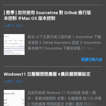
郵件中收取驗證碼 查看驗證碼 同意帳號註冊的
規定 備註 : 透過電子郵件註冊需要再輸入台灣
[ 教學 ] 如何使用 Sourcetree 對 Github 進行版
手機號碼， 此步驟驗證過後，還需要再輸入一
本控制 ＃Mac OS 版本控制
組中國的號碼。如果沒有中國的號碼此步驟可
-
8月 13, 2021
以略過。 設定手機號碼，需要一次綁定兩個手
機號碼 同意隱私權政策 開發者實名驗證 此步驟
前言 以下主要分成三段內容 1. Sourcetree 下載
沒有相關證件，可以跳過 備註 : 如果想透過
及安裝 2. GitHub Repository 設定 3. Sourcetree
DevEco Studio 使用鴻蒙系統的模擬器，來進行
基本操作 [ Sourcetree 下載及安裝 ] 1. Google
開發。需要完成此步驟。 由於沒有相關的證件
搜尋 Sourcetree 2. Download for Mac OS X 3.
此步驟沒有進行。 HUAWEI DevEco Studio 安裝
同意權限，點選 Download 4. 開啟 Sourcetree
閱讀完整內容
此處是透過 widows 11 執行，過程中出現許多
5. Move to Applications Folder 6. 點選
錯誤。會列在下方 : 下載 64-bit 同意規定 下載
Coutunue 7. Account 註冊部分可以跳過 8.
完成後，解壓縮檔案 點選檔案進行安裝 自定義
Windows11 日曆關閉閉農曆 #農民曆開關設定
Sourcetree 安裝完成 9. Sourcetree 版本 [
安裝路徑 等待安裝 安裝 SDK 會顯示磁碟剩餘空
-
8月 21, 2021
GitHub Repository 設定 ] 1. 登入 Github 點選
間 備註 : 測試時，SDK 在此處下載失敗，點選
New repository 2. 輸入 Repository name 及
Finsh 完成安裝，但 SDK 沒有完全下載完成。
目前的系統 Windows 11 可以點選 系統 > 關
Description 後點選 Create repository 3. 點選
但已經可以正常執行 DevEco Studio，後續建立
於，查看詳細資料 步驟1. 右鍵選擇 個人化 步驟
Settings 可以更改 Repository 4. 移至最下方，
專案時會被重新要求下載 SDK。 失敗訊息
2. 列表選擇 時間與語言 步驟3. 選擇 時間與語言
可以刪除 Repository 5. 開啟 Sourcetree 點選
HUAWEI DevEco Studio 建立專案 建立專案時，