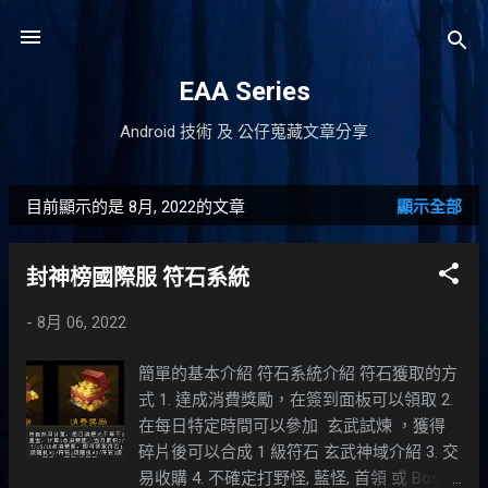
跳到主要內容
EAA Series
Android 技術 及 公仔蒐藏文章分享
目前顯示的是 8月, 2022的文章
顯示全部
發
表
封神榜國際服 符石系統
文
-
8月 06, 2022
章
簡單的基本介紹 符石系統介紹 符石獲取的方
式 1. 達成消費獎勵，在簽到面板可以領取 2.
在每日特定時間可以參加 玄武試煉 ，獲得
碎片後可以合成 1 級符石 玄武神域介紹 3. 交
易收購 4. 不確定打野怪, 藍怪, 首領 或 Boss