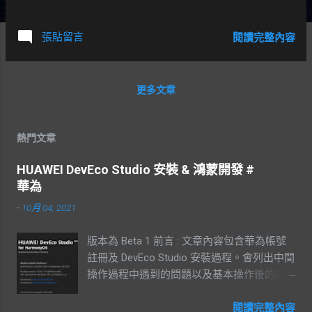
是否會掉落。 常見的問題 1. 安裝符石時，不
同等級的符石，需要用到的材料不同。 2. 以
張貼留言
閱讀完整內容
1, 2 級符石為例子 在交易頻道收凝神沙需要
1000 ~ 1200 萬，有看過 拍賣行 打包 3 個賣
3500 萬。 也可以透過瑤池赤松子合成 可以
更多文章
看到，百分之百成功需要用到 4 個黃碎，當
前收購 黃碎 ，單個價錢落在 300 萬。 其他
綠, 藍, 紅碎，在解 運送糧餉 任務時有機會
熱門文章
獲得。 運送糧餉 任務介紹 3. 五岳神石該如
何合成 5 個他山之石 + 5 個四項精華 怎麼安
HUAWEI DevEco Studio 安裝 & 鴻蒙開發 #
裝符石和安裝的限制 50 級開始可以安裝第一
華為
個符石 安裝的步驟 先將符石放入槽位內 圖
-
10月 04, 2021
上為 1 級符石 確保背包中有足夠的合成材料
( 才能進行合成 ) 需要 1 個凝神沙材料，不要
版本為 Beta 1 前言 : 文章內容包含華為帳號
將凝神沙也放入槽位 點選 符石凝聚 按鈕 畫
註冊及 DevEco Studio 安裝過程。會列出中間
面上會出現合成成功字樣 以安裝 1 級風捲殘
操作過程中遇到的問題以及基本操作後的感
雲符石為例子 技能明稱會變成 風捲殘雲 燎
想。 華為帳號註冊 登入華為官網後註冊，有
原 lv 1，以此類推。安裝 2 級符石會變成 lv 2
支援手機及電子郵件註冊 填寫完基本資列後
閱讀完整內容
遊戲畫面中，招喚獸名稱也會改變 補充 : 催