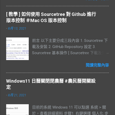
需要到電子郵件中收取驗證碼 查看驗證碼 同
身咒安裝 1 級符石後，會變成 鍛骨 lv 1( 等級
意帳號註冊的規定 備註 : 透過電子郵件註冊
會隨符石等級而改變 ) 符石安裝前後特效差
[ 教學 ] 如何使用 Sourcetree 對 Github 進行
需要再輸入台灣手機號碼， 此步驟驗證過
異 特效差異 更多符石特效 :
版本控制 ＃Mac OS 版本控制
後，還需要再輸入一組中國的號碼。如果沒
http://fs.xoyo.com/show-5300-10577-1.html
-
8月 13, 2021
有中國的號碼此步驟可以略過。 設定手機號
異人常用招喚獸 - 追魂祭 ( 傷害較高 ) 以圖為
碼，需要一次綁定兩個手機號碼 同意隱私權
例子，為安裝了 2 級符石 招喚獸最前方 12
前言 以下主要分成三段內容 1. Sourcetree 下
政策 開發者實名驗證 此步驟沒有相關證件，
等級是什麼 ? 代表靈寵額外提升的技能等級
載及安裝 2. GitHub Repository 設定 3.
可以跳過 備註 : 如果想透過 DevEco Studio 使
提升了追魂祭 2 個等級到 12 級。總共花費了
Sourcetree 基本操作 [ Sourcetree 下載及安
用鴻蒙系統的模擬器，來進行開發。需要完
3 個追魂祭內丹和 3 本技能書。 如果要升到
裝 ] 1. Google 搜尋 Sourcetree 2. Download
成此步驟。 由於沒有相關的證件此步驟沒有
13 等，則需要額外再提供 3 個內丹和 3 本技
for Mac OS X 3. 同意權限，點選 Download 4.
閱讀完整內容
進行。 HUAWEI DevEco Studio 安裝 此處是
能書。 總結 1. 符石安裝後是可以再拆掉的。
開啟 Sourcetree 5. Move to Applications
透過 widows 11 執行，過程中出現許多錯
2. 想要看額外提升的素質，滑鼠可以移至符
Folder 6. 點選 Coutunue 7. Account 註冊部分
誤。會列在下方 : 下載 64-bit 同意規定 下載
石上方查看 資料可能沒有完全正確，有錯誤
Windows11 日曆關閉閉農曆 #農民曆開關設
可以跳過 8. Sourcetree 安裝完成 9.
完成後，解壓縮檔案 點選檔案進行安裝 自定
請再通知我修正。
定
Sourcetree 版本 [ GitHub Repository 設定 ] 1.
義安裝路徑 等待安裝 安裝 SDK 會顯示磁碟剩
-
8月 21, 2021
登入 Github 點選 New repository 2. 輸入
餘空間 備註 : 測試時，SDK 在此處下載失
Repository name 及 Description 後點選
敗，點選 Finsh 完成安裝，但 SDK 沒有完全
目前的系統 Windows 11 可以點選 系統 > 關
Create repository 3. 點選 Settings 可以更改
下載完成。 但已經可以正常執行 DevEco
於，查看詳細資料 步驟1. 右鍵選擇 個人化 步
Repository 4. 移至最下方，可以刪除