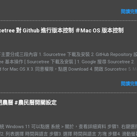
看驗證碼 同意帳號註冊的規定 備註 : 透過電子郵件註冊需要再輸入
 此步驟驗證過後，還需要再輸入一組中國的號碼。如果沒有中國的
閱讀完
略過。 設定手機號碼，需要一次綁定兩個手機號碼 同意隱私權政策 
 此步驟沒有相關證件，可以跳過 備註 : 如果想透過 DevEco Studio
rcetree 對 Github 進行版本控制 ＃Mac OS 版本控制
的模擬器，來進行開發。需要完成此步驟。 由於沒有相關的證件此
UAWEI DevEco Studio 安裝 此處是透過 widows 11 執行，過程
列在下方 : 下載 64-bit 同意規定 下載完成後，解壓縮檔案 點選檔
要分成三段內容 1. Sourcetree 下載及安裝 2. GitHub Repository 設
義安裝路徑 等待安裝 安裝 SDK 會顯示磁碟剩餘空間 備註 : 測試時，
ree 基本操作 [ Sourcetree 下載及安裝 ] 1. Google 搜尋 Sourcetree 2.
載失敗，點選 Finsh 完成安裝，但 SDK 沒有完全下載完成。 但已
d for Mac OS X 3. 同意權限，點選 Download 4. 開啟 Sourcetree 5. M
DevEco Studio，後續建立專案時會被重新要求下載 SDK。 失敗訊息
ications Folder 6. 點選 Coutunue 7. Account 註冊部分可以跳過 8.
I DevEco Studio 建立專案 建立專案時，會重新要求下載 SDK，此處
ee 安裝完成 9. Sourcetree 版本 [ GitHub Repository 設定 ] 1. 登入 Git
閱讀完
完整關閉 IDE，重新進行建立專案的動作，直到 SDK 成功下載成功為止 
repository 2. 輸入 Repository name 及 Description 後點選 Create
，嘗試 3 次才成功 ) 成功建立專案 備註: 操作畫面與 Android Studi
tory 3. 點選 Settings 可以更改 Repository 4. 移至最下方，可以刪除
些控制的按鈕位置也沒有修改。 與 Android Studio 介面幾乎一致
關閉閉農曆 #農民曆開關設定
ory 5. 開啟 Sourcetree 點選 Remote connect Github 帳號 6. 會出現
tting version Control 點選右上角人頭圖案，登入華為帳號 綁定成功
s 畫面，點選 Add... 7. 選擇 Host 8. 連結 GitHub 10. 同意 Authorize
需要完成實名制 選擇 Tools -> Device Manager 需要登入才能使
an 11. 顯示所有 Repository 列表 [ Sourcetree 基本操作 ] clone 專
確認
 Windows 11 可以點選 系統 > 關於，查看詳細資料 步驟1. 右鍵選
 New... Clone from URL 2. 透過 Github 列表旁的按鈕，點選 Clone
2. 列表選擇 時間與語言 步驟3. 選擇 時間與語言 方塊 步驟4. 滑動
查看歷史紀錄 1. 點選 Local 項目 2. 開啟操作介面，即可查看歷史