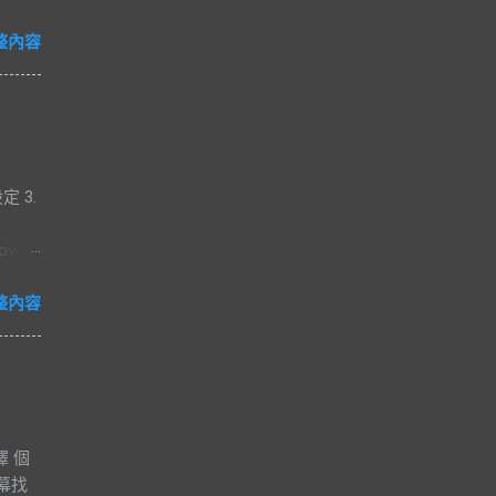
台灣手
號碼此
整內容
開發
 使用
步驟沒
中出現許
案進行
定 3.
SDK
經可以
ove
如果還
hub
整內容
( 此
o 畫
 專案
 模擬器
用模擬
案有兩種方
擇 個
 在選擇
螢幕找
紀錄及