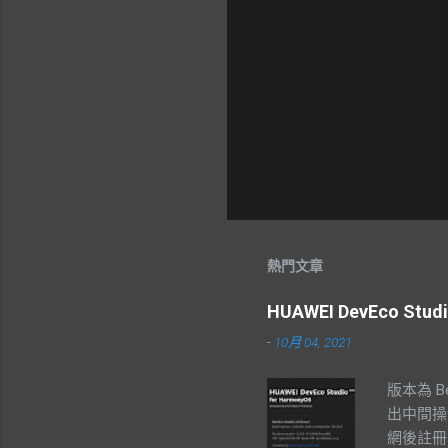
熱門文章
HUAWEI DevEco St
-
10月 04, 2021
版本為 B
出中間操
網後註冊