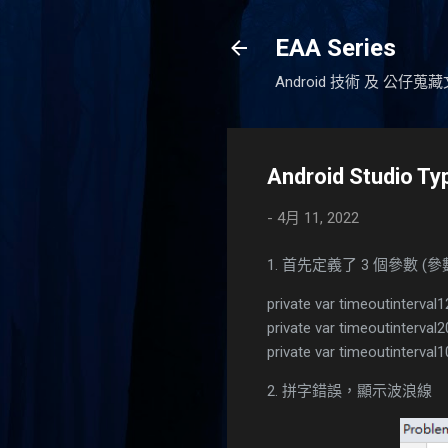
EAA Series
Android 技術 及 公仔
Android Studi
-
4月 11, 2022
1. 首先定義了 3 個參數 (
private var timeoutinterval
private var timeoutinterval
private var timeoutinterval
2. 拼字錯誤，顯示波浪線