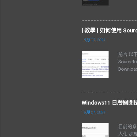
證碼 查
機號碼，
步驟可以
者實名驗證
[ 教學 ] 如何使用 Sou
鴻蒙系統
-
8月 13, 2021
有進行。 H
多錯誤。會
前言 以下主
安裝 自定
Sourcet
在此處下
Downloa
正常執行 
to Appl
HUAWE
Sourcetr
是失敗 
點選 New 
處一直失敗
reposi
面雷同，一
Windows11 日曆
Reposit
架構 Se
-
8月 21, 2021
Account
無法使用，
atlassi
器 SDK 
目前的系統
式 1. 透過
人化 步驟
路徑即可 