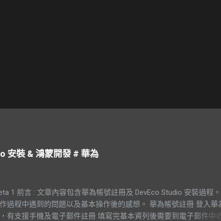
udio 安裝 & 鴻蒙開發 # 華為
eta 1 前言 : 文章內容包含華為帳號註冊及 DevEco Studio 安裝過程
作過程中遇到的問題以及基本操作後的感想。 華為帳號註冊 登入華
，有支援手機及電子郵件註冊 填寫完基本資列後需要到電子郵件中