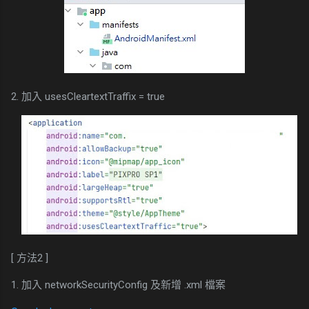
2. 加入 usesCleartextTraffix = true
[ 方法2 ]
1. 加入 networkSecurityConfig 及新增 .xml 檔案