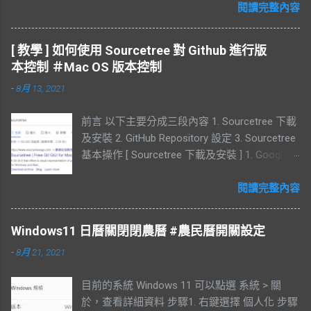
及電子郵件註冊 填寫完基本資列後需要到電子
閱讀完整內容
郵件中收取驗證碼 查看驗證碼 同意帳號註冊的
規定 備註 : 透過電子郵件註冊需要再輸入台灣
[ 教學 ] 如何使用 Sourcetree 對 Github 進行版
手機號碼， 此步驟驗證過後，還需要再輸入一
本控制 ＃Mac OS 版本控制
組中國的號碼。如果沒有中國的號碼此步驟可
-
8月 13, 2021
以略過。 設定手機號碼，需要一次綁定兩個手
機號碼 同意隱私權政策 開發者實名驗證 此步驟
前言 以下主要分成三段內容 1. Sourcetree 下載
沒有相關證件，可以跳過 備註 : 如果想透過
及安裝 2. GitHub Repository 設定 3. Sourcetree
DevEco Studio 使用鴻蒙系統的模擬器，來進行
基本操作 [ Sourcetree 下載及安裝 ] 1. Google
開發。需要完成此步驟。 由於沒有相關的證件
搜尋 Sourcetree 2. Download for Mac OS X 3.
此步驟沒有進行。 HUAWEI DevEco Studio 安裝
同意權限，點選 Download 4. 開啟 Sourcetree
閱讀完整內容
此處是透過 widows 11 執行，過程中出現許多
5. Move to Applications Folder 6. 點選
錯誤。會列在下方 : 下載 64-bit 同意規定 下載
Coutunue 7. Account 註冊部分可以跳過 8.
完成後，解壓縮檔案 點選檔案進行安裝 自定義
Windows11 日曆關閉閉農曆 #農民曆開關設定
Sourcetree 安裝完成 9. Sourcetree 版本 [
安裝路徑 等待安裝 安裝 SDK 會顯示磁碟剩餘空
-
8月 21, 2021
GitHub Repository 設定 ] 1. 登入 Github 點選
間 備註 : 測試時，SDK 在此處下載失敗，點選
New repository 2. 輸入 Repository name 及
Finsh 完成安裝，但 SDK 沒有完全下載完成。
目前的系統 Windows 11 可以點選 系統 > 關
Description 後點選 Create repository 3. 點選
但已經可以正常執行 DevEco Studio，後續建立
於，查看詳細資料 步驟1. 右鍵選擇 個人化 步驟
Settings 可以更改 Repository 4. 移至最下方，
專案時會被重新要求下載 SDK。 失敗訊息