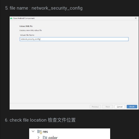
5. file name : network_security_config
6. check file location 檢查文件位置