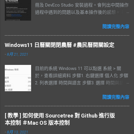
冊及 DevEco Studio 安裝過程。會列出中間操作
過程中遇到的問題以及基本操作後的感想。 華
為帳號註冊 登入華為官網後註冊，有支援手機
及電子郵件註冊 填寫完基本資列後需要到電子
閱讀完整內容
郵件中收取驗證碼 查看驗證碼 同意帳號註冊的
規定 備註 : 透過電子郵件註冊需要再輸入台灣
Windows11 日曆關閉閉農曆 #農民曆開關設定
手機號碼， 此步驟驗證過後，還需要再輸入一
-
8月 21, 2021
組中國的號碼。如果沒有中國的號碼此步驟可
以略過。 設定手機號碼，需要一次綁定兩個手
目前的系統 Windows 11 可以點選 系統 > 關
機號碼 同意隱私權政策 開發者實名驗證 此步驟
於，查看詳細資料 步驟1. 右鍵選擇 個人化 步驟
沒有相關證件，可以跳過 備註 : 如果想透過
2. 列表選擇 時間與語言 步驟3. 選擇 時間與語言
DevEco Studio 使用鴻蒙系統的模擬器，來進行
方塊 步驟4. 滑動螢幕找到 在工作列中顯示其他
開發。需要完成此步驟。 由於沒有相關的證件
日曆 步驟5. 關閉農民曆，可以選擇不顯示其他
閱讀完整內容
此步驟沒有進行。 HUAWEI DevEco Studio 安裝
日曆 結果 有農民曆的效果 無其他效果
此處是透過 widows 11 執行，過程中出現許多
錯誤。會列在下方 : 下載 64-bit 同意規定 下載
[ 教學 ] 如何使用 Sourcetree 對 Github 進行版
完成後，解壓縮檔案 點選檔案進行安裝 自定義
本控制 ＃Mac OS 版本控制
安裝路徑 等待安裝 安裝 SDK 會顯示磁碟剩餘空
-
8月 13, 2021