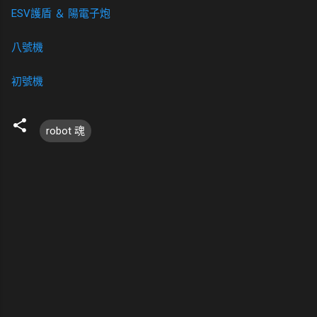
ESV護盾 ＆ 陽電子炮
八號機
初號機
robot 魂
留
言