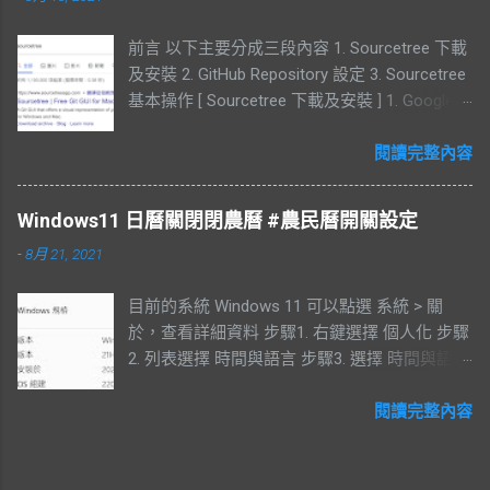
機號碼 同意隱私權政策 開發者實名驗證 此步驟
前言 以下主要分成三段內容 1. Sourcetree 下載
沒有相關證件，可以跳過 備註 : 如果想透過
及安裝 2. GitHub Repository 設定 3. Sourcetree
DevEco Studio 使用鴻蒙系統的模擬器，來進行
基本操作 [ Sourcetree 下載及安裝 ] 1. Google
開發。需要完成此步驟。 由於沒有相關的證件
搜尋 Sourcetree 2. Download for Mac OS X 3.
此步驟沒有進行。 HUAWEI DevEco Studio 安裝
同意權限，點選 Download 4. 開啟 Sourcetree
閱讀完整內容
此處是透過 widows 11 執行，過程中出現許多
5. Move to Applications Folder 6. 點選
錯誤。會列在下方 : 下載 64-bit 同意規定 下載
Coutunue 7. Account 註冊部分可以跳過 8.
完成後，解壓縮檔案 點選檔案進行安裝 自定義
Windows11 日曆關閉閉農曆 #農民曆開關設定
Sourcetree 安裝完成 9. Sourcetree 版本 [
安裝路徑 等待安裝 安裝 SDK 會顯示磁碟剩餘空
-
8月 21, 2021
GitHub Repository 設定 ] 1. 登入 Github 點選
間 備註 : 測試時，SDK 在此處下載失敗，點選
New repository 2. 輸入 Repository name 及
Finsh 完成安裝，但 SDK 沒有完全下載完成。
目前的系統 Windows 11 可以點選 系統 > 關
Description 後點選 Create repository 3. 點選
但已經可以正常執行 DevEco Studio，後續建立
於，查看詳細資料 步驟1. 右鍵選擇 個人化 步驟
Settings 可以更改 Repository 4. 移至最下方，
專案時會被重新要求下載 SDK。 失敗訊息
2. 列表選擇 時間與語言 步驟3. 選擇 時間與語言
可以刪除 Repository 5. 開啟 Sourcetree 點選
HUAWEI DevEco Studio 建立專案 建立專案時，
方塊 步驟4. 滑動螢幕找到 在工作列中顯示其他
Remote connect Github 帳號 6. 會出現
會重新要求下載 SDK，此處如果還是失敗 完整
日曆 步驟5. 關閉農民曆，可以選擇不顯示其他
閱讀完整內容
Accounts 畫面，點選 Add... 7. 選擇 Host 8. 連
關閉 IDE，重新進行建立專案的動作，直到 SDK
日曆 結果 有農民曆的效果 無其他效果
結 GitHub 10. 同意 Authorize atlassian 11. 顯示
成功下載成功為止 ( 此處一直失敗，嘗試 3 次才
所有 Repository 列表 [ Sourcetree 基本操作 ]
成功 ) 成功建立專案 備註: 操作畫面與 Android