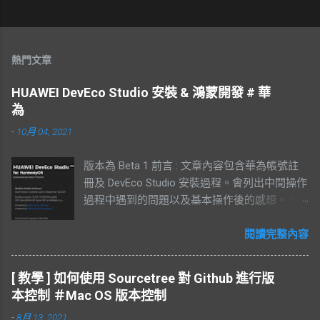
熱門文章
HUAWEI DevEco Studio 安裝 & 鴻蒙開發 # 華
為
-
10月 04, 2021
版本為 Beta 1 前言 : 文章內容包含華為帳號註
冊及 DevEco Studio 安裝過程。會列出中間操作
過程中遇到的問題以及基本操作後的感想。 華
為帳號註冊 登入華為官網後註冊，有支援手機
及電子郵件註冊 填寫完基本資列後需要到電子
閱讀完整內容
郵件中收取驗證碼 查看驗證碼 同意帳號註冊的
規定 備註 : 透過電子郵件註冊需要再輸入台灣
[ 教學 ] 如何使用 Sourcetree 對 Github 進行版
手機號碼， 此步驟驗證過後，還需要再輸入一
本控制 ＃Mac OS 版本控制
組中國的號碼。如果沒有中國的號碼此步驟可
-
8月 13, 2021
以略過。 設定手機號碼，需要一次綁定兩個手