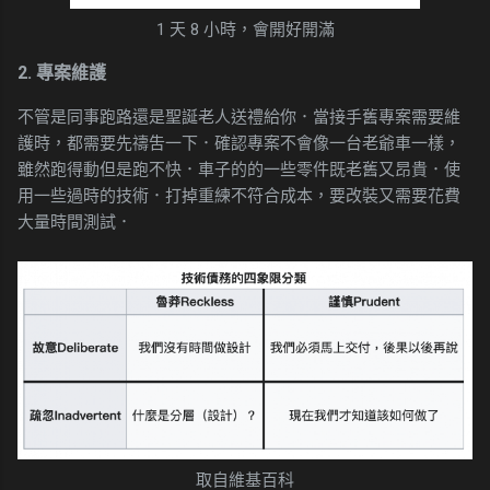
1 天 8 小時，會開好開滿
2. 專案維護
不管是同事跑路還是聖誕老人送禮給你．當接手舊專案需要維
護時，都需要先禱吿一下．確認專案不會像一台老爺車一樣，
雖然跑得動但是跑不快．車子的的一些零件既老舊又昂貴．使
用一些過時的技術．打掉重練不符合成本，要改裝又需要花費
大量時間測試．
取自維基百科